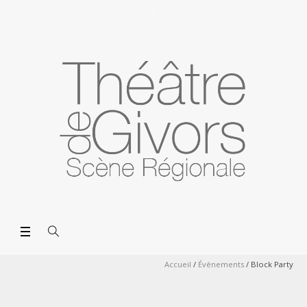
Accueil
/
Évènements
/
Block Party