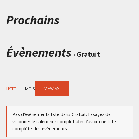
Prochains
Évènements
› Gratuit
Event
VIEW AS
LISTE
MOIS
Views
Navigation
Pas d’évènements listé dans Gratuit. Essayez de
visionner le calendrier complet afin d’avoir une liste
complète des évènements.