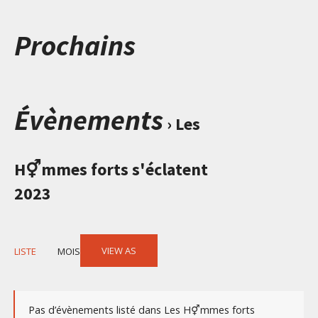
Prochains
Évènements
› Les
H⚥mmes forts s'éclatent
2023
Event
VIEW AS
LISTE
MOIS
Views
Navigation
Pas d’évènements listé dans Les H⚥mmes forts