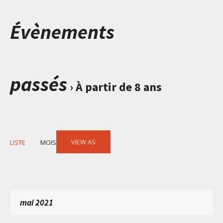
Évènements
passés
› À partir de 8 ans
Event
VIEW AS
LISTE
MOIS
Views
Navigation
mai 2021