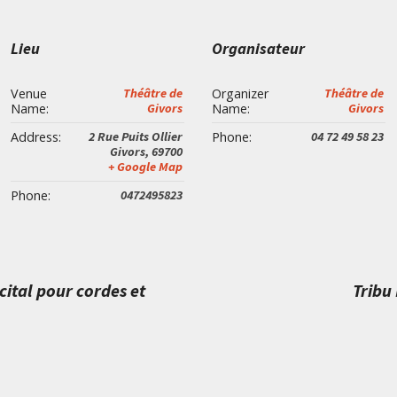
Lieu
Organisateur
Venue
Théâtre de
Organizer
Théâtre de
Name:
Givors
Name:
Givors
Address:
2 Rue Puits Ollier
Phone:
04 72 49 58 23
Givors
,
69700
+ Google Map
Phone:
0472495823
ital pour cordes et
Tribu 