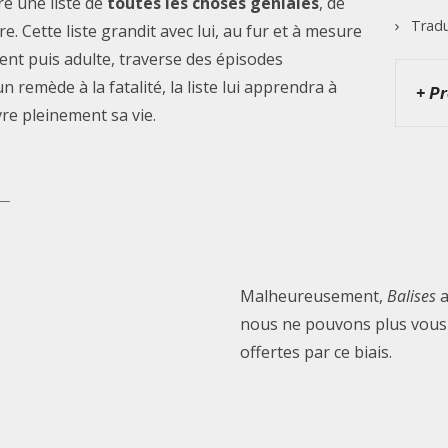
re une liste de
toutes les choses géniales
, de
Tradu
re. Cette liste grandit avec lui, au fur et à mesure
ent puis adulte, traverse des épisodes
 remède à la fatalité, la liste lui apprendra à
+ P
re pleinement sa vie.
Malheureusement,
Balises
a
nous ne pouvons plus vous f
offertes par ce biais.