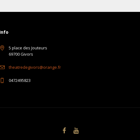
Info
5 place des Jouteurs
69700 Givors
theatredegivors@orange.fr
0472495823