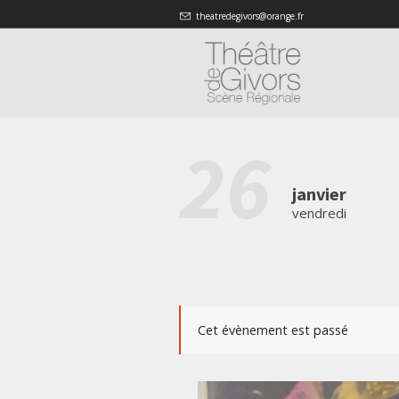
theatredegivors@orange.fr
26
janvier
vendredi
Cet évènement est passé