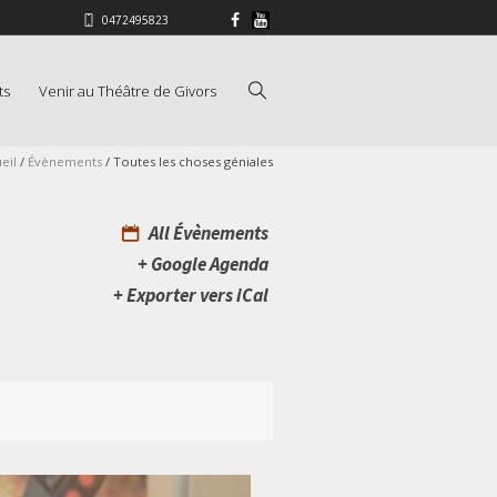
0472495823
ts
Venir au Théâtre de Givors
eil
/
Évènements
/
Toutes les choses géniales
All Évènements
+ Google Agenda
+ Exporter vers iCal