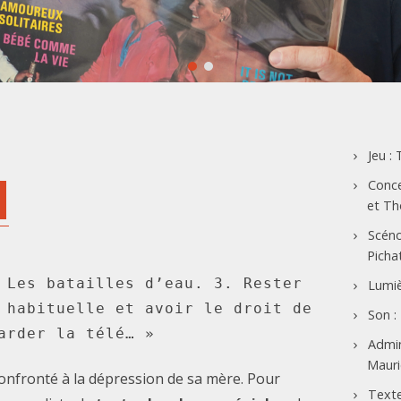
Jeu :
Conce
et Th
Scéno
Picha
 Les batailles d’eau. 3. Rester 
Lumiè
 habituelle et avoir le droit de 
Son :
arder la télé… »
Admin
Mauri
confronté à la dépression de sa mère. Pour
Texte