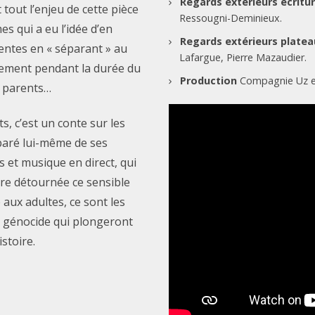
Regards extérieurs écritu
t tout l’enjeu de cette pièce
Ressougni-Deminieux.
s qui a eu l’idée d’en
Regards extérieurs platea
entes en « séparant » au
Lafargue, Pierre Mazaudier.
lement pendant la durée du
Production
Compagnie Uz e
s parents…
s, c’est un conte sur les
paré lui-même de ses
 et musique en direct, qui
re détournée ce sensible
é aux adultes, ce sont les
 génocide qui plongeront
stoire.