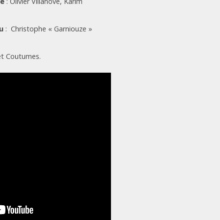
re
: Olivier Villanove, Karim
u
: Christophe « Garniouze »
t Coutumes.