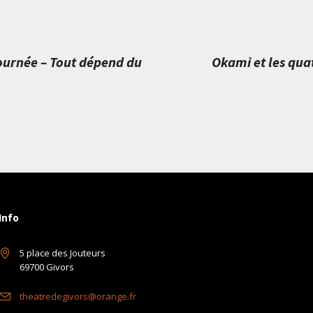
ournée – Tout dépend du
Okami et les quat
Info
5 place des Jouteurs
69700 Givors
theatredegivors@orange.fr