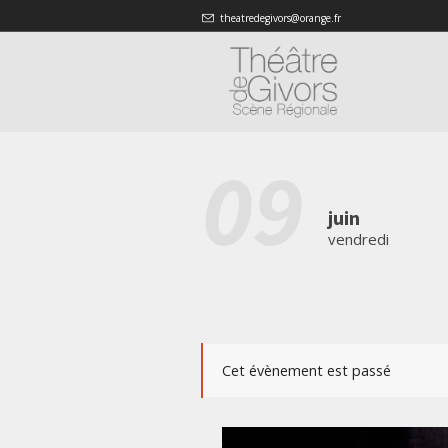
theatredegivors@orange.fr
09
juin
vendredi
Cet évènement est passé