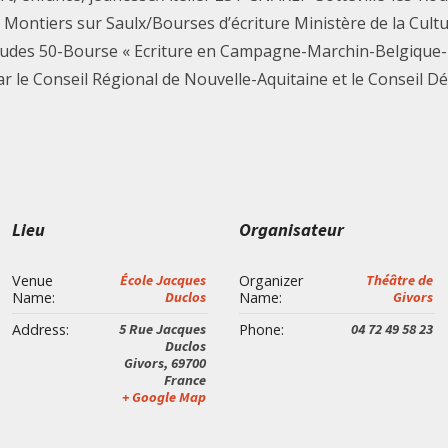
ontiers sur Saulx/Bourses d’écriture Ministère de la Cult
titudes 50-Bourse « Ecriture en Campagne-Marchin-Belgique-
 le Conseil Régional de Nouvelle-Aquitaine et le Conseil Dé
Lieu
Organisateur
Venue
École Jacques
Organizer
Théâtre de
Name:
Duclos
Name:
Givors
Address:
5 Rue Jacques
Phone:
04 72 49 58 23
Duclos
Givors
,
69700
France
+ Google Map