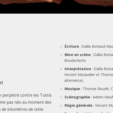
Écriture
: Dalila Boitaud-Maz
Mise en scène
: Dalila Boit
Boudechiche.
Interprétation
: Dalila Boi
Vincent Mazaudier et Thomas 
alternance).
e)
Musique
: Thomas Boudé, Cyr
 perpétré contre les Tutsis
Scénographie
: Adrien Mauf
même pas nés au moment des
Régie générale
: Vincent Ma
rs de kilomètres de cette