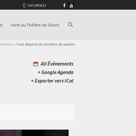
0472495823
ts
Venir au Théâtre de Givors
nements
/
Tout dépend du nombre de vaches
All Évènements
+ Google Agenda
+ Exporter vers iCal