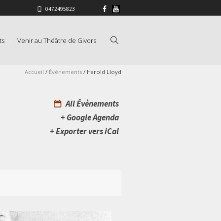
0472495823
ts
Venir au Théâtre de Givors
Accueil
/
Évènements
/
Harold Lloyd
All Évènements
+ Google Agenda
+ Exporter vers iCal