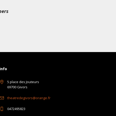
mers
Info
5 place des Jouteurs
69700 Givors
theatredegivors@orange.fr
0472495823