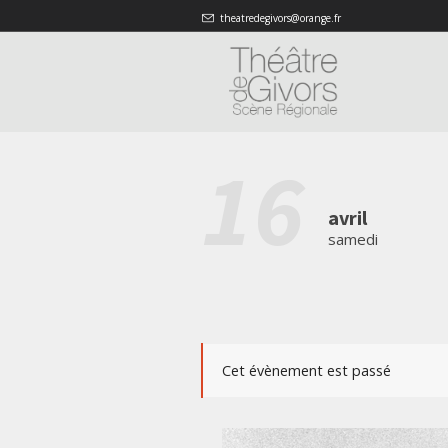
theatredegivors@orange.fr
16
avril
samedi
Cet évènement est passé