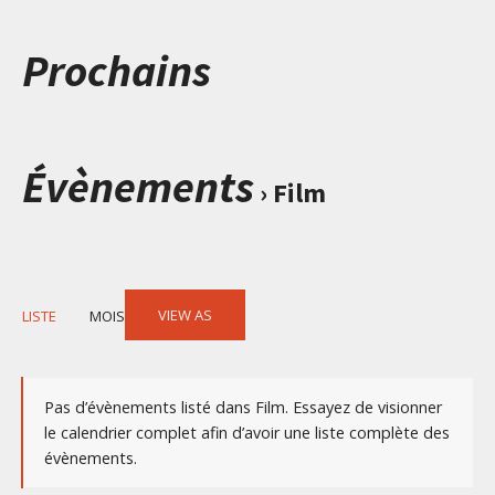
Prochains
Évènements
› Film
Event
VIEW AS
LISTE
MOIS
Views
Navigation
Pas d’évènements listé dans Film. Essayez de visionner
le calendrier complet afin d’avoir une liste complète des
évènements.