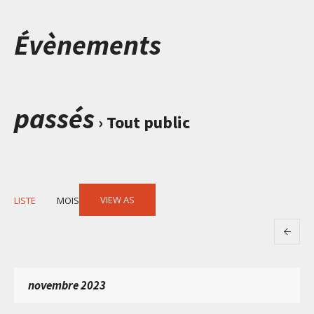
Évènements
passés
› Tout public
Event
VIEW AS
LISTE
MOIS
Views
Navigation
novembre 2023