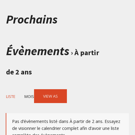
Prochains
Évènements
› À partir
de 2 ans
Event
VIEW AS
LISTE
MOIS
Views
Navigation
Pas d’évènements listé dans À partir de 2 ans. Essayez
de visionner le calendrier complet afin d’avoir une liste