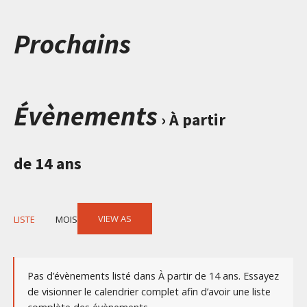
Prochains
Évènements
› À partir
de 14 ans
Event
VIEW AS
LISTE
MOIS
Views
Navigation
Pas d’évènements listé dans À partir de 14 ans. Essayez
de visionner le calendrier complet afin d’avoir une liste