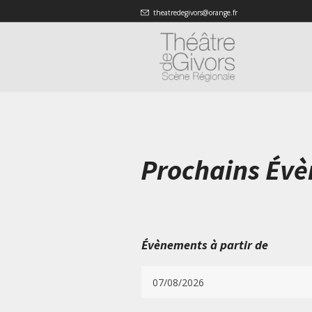
theatredegivors@orange.fr
Prochains Év
Évènements à partir de