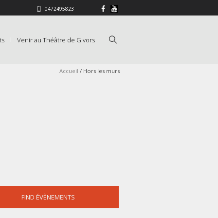
0472495823
ts
Venir au Théâtre de Givors
Accueil
/
Hors les murs