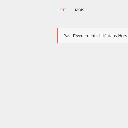
Event
LISTE
MOIS
Views
Navigation
Pas d’évènements listé dans Hors l