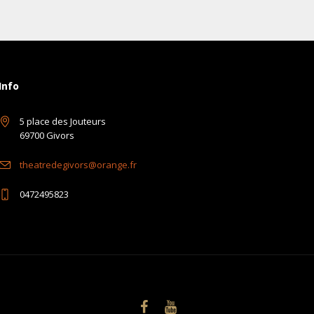
Info
5 place des Jouteurs
69700 Givors
theatredegivors@orange.fr
0472495823