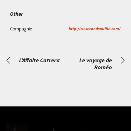
Other
Compagnie
http://ciesecondsouffle.com/
L’Affaire Correra
Le voyage de
Roméo