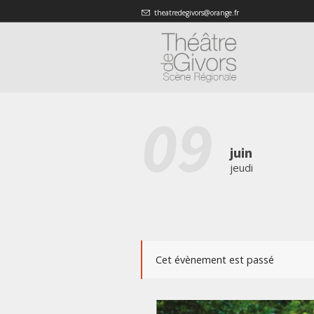
theatredegivors@orange.fr
09
juin
jeudi
Cet évènement est passé