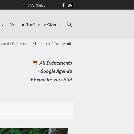
0472495823
ts
Venir au Théâtre de Givors
ccueil
/
Évènements
/
La mare où l’on se mire
All Évènements
+ Google Agenda
+ Exporter vers iCal