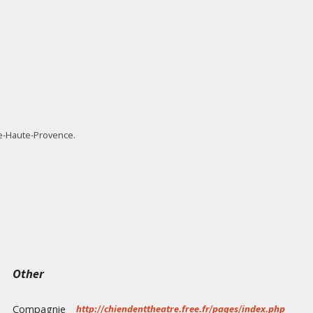
de-Haute-Provence.
Other
Compagnie
http://chiendenttheatre.free.fr/pages/index.php