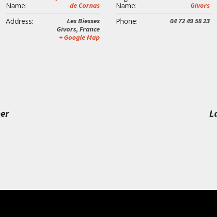
Name:
de Cornas
Name:
Givors
Address:
Les Biesses
Phone:
04 72 49 58 23
Givors
,
France
+ Google Map
per
L